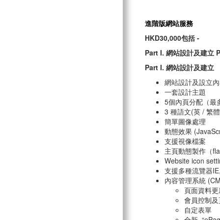
進階版網站服務
HKD30,000包括 -
Part I. 網站設計及建立 
Part I. 網站設計及建立
網站設計及設立內容管理
一套設計主題
5個內頁分配（最
3 種語文(英 / 繁
簡單圖像處理
動態效果 (JavaScri
支援視像檔案
主頁動態製作（flash an
Website icon set
支援多種流覽器IE, F
內容管理系統 (CMS
頁面資料更
會員控制及
自定表單
全新 “eP