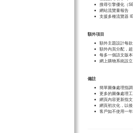
搜尋引擎優化（SE
網站流覽量報告
支援多種流覽器 IE, 
額外項目
額外主題設計每款H
額外內頁分配，超過
每多一個語文版本
網上購物系統設立H
備註
簡單圖像處理指調
更多的圖像處理工
網頁內容更新指文
網頁初次化，以後要
客戶如不使用一年