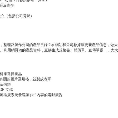
托管及寄存
統設立（包括公司電郵）
xcel，整理及製作公司的產品目錄？在網站和公司數據庫更新產品信息，做
方法。利用網頁內的產品資料，直接生成規格書、報價單、宣傳單張…，大
料庫選擇產品
生成有關的圖片及規格，並製成表單
及信頭
DF 文檔
推廣系統發送該 pdf 內容的電郵廣告