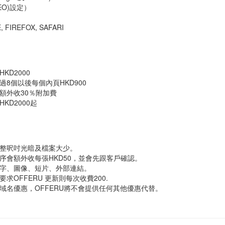
O)設定）
FIREFOX, SAFARI
KD2000
8個以後每個內頁HKD900
額外收30％附加費
KD2000起
整呎吋光暗及檔案大少。
序會額外收每張HKD50，並會先跟客戶確認。
字、圖像、短片、外部連結。
求OFFERU 更新則每次收費200.
域名優惠，OFFERU將不會提供任何其他優惠代替。