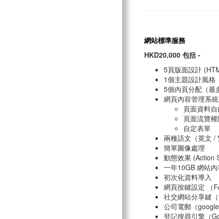
網站標準服務
HKD20,000 包括 -
5頁版面設計 (HTML
1個主題設計風格
5個內頁分配（最
網頁內容管理系統Websi
頁面資料自
頁面流覽權
自定表單
兩種語文（英文 /
簡單圖像處理
動態效果 (Action Sc
一年10GB 網站
初次化資料導入
網頁按鍵設定 （FA
社交網站分享鍵（faceb
公司電郵（google 
登記搜尋引擎（Googl