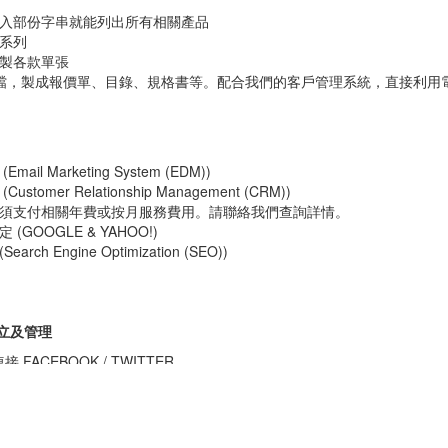
入部份字串就能列出所有相關產品
系列
製各款單張
 文檔，製成報價單、目錄、規格書等。配合我們的客戶管理系統，直接利
il Marketing System (EDM))
tomer Relationship Management (CRM))
須支付相關年費或按月服務費用。請聯絡我們查詢詳情。
GOOGLE & YAHOO!)
ch Engine Optimization (SEO))
群建立及管理
接 FACEBOOK / TWITTER
web+” 功能:
、項目、產品、網站最新內容，都可以直接於facebook / twitter 牆上
最新產品資料及資訊予facebook “粉絲”;
ook應用工具，將網站產品展示伸延至facebook ;