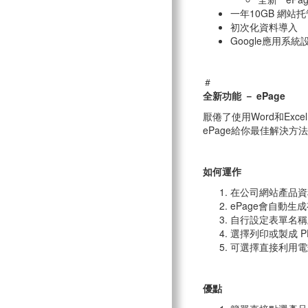
一年10GB 網站
初次化資料導入
Google應用系
＃
全新功能 － ePage
厭倦了使用Word和E
ePage給你最佳解決
如何運作
在公司網站產品資
ePage會自動
自行設定表單名稱
選擇列印或製成 P
可選擇直接利用電郵
優點