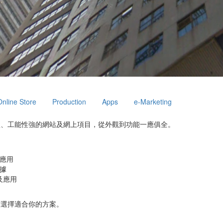
Online Store
Production
Apps
e-Marketing
型、工能性強的網站及網上項目，從外觀到功能一應俱全。
應用
據
合及應用
劃選擇適合你的方案。