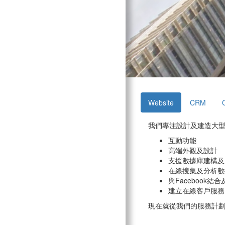
Website
CRM
我們專注設計及建造大
互動功能
高端外觀及設計
支援數據庫建構及
在線搜集及分析數
與Facebook結
建立在線客戶服務
現在就從我們的服務計