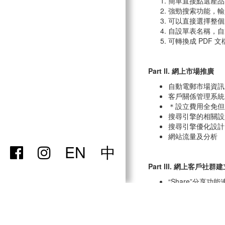
簡單直接點選產品
強勁搜索功能，輸
可以直接選擇整個
自設單表名稱，自
可轉換成 PDF
Part II. 網上市場推廣
自動電郵市場資訊 (Ema
客戶關係管理系統 (Cus
＊設立費用全免但
搜尋引擎的相關設定 (
搜尋引擎優化設計(Sear
網站流量及分析
EN
中
Part III. 網上客戶社
“Share”分享功能連
全新 “Facebook 
發佈最新消息
定期發佈公司
利用faceb