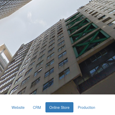
Website
CRM
Online Store
Production